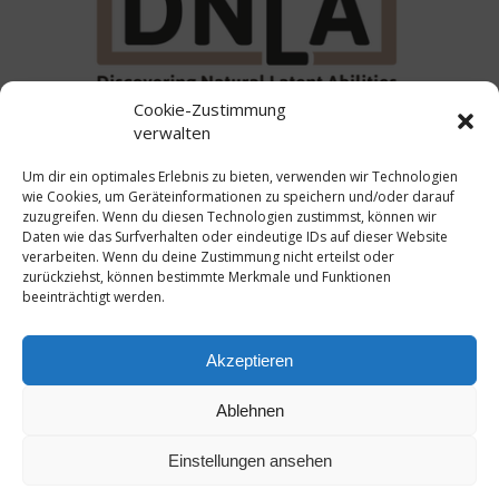
Cookie-Zustimmung
verwalten
RAS Connecting People & Processes
Akademieanschrift: Nördlicher Stadtgraben 12 (Innenhof)
Um dir ein optimales Erlebnis zu bieten, verwenden wir Technologien
in 94469 Deggendorf
wie Cookies, um Geräteinformationen zu speichern und/oder darauf
Buchhaltung: Deggenauer Str. 15 in 94469 Deggendorf
zuzugreifen. Wenn du diesen Technologien zustimmst, können wir
Phone
0991/ 408 663 80
Daten wie das Surfverhalten oder eindeutige IDs auf dieser Website
verarbeiten. Wenn du deine Zustimmung nicht erteilst oder
Mobil
0176/ 2084 7175
zurückziehst, können bestimmte Merkmale und Funktionen
info@ras-cpp.de
beeinträchtigt werden.
Impressum
Datenschutz
Cookie-Einstellungen
Akzeptieren
Widerrufsbelehrung
AGB
Lieferbedingungen
Ablehnen
Einstellungen ansehen