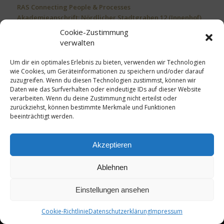
RAS Connecting People & Processes
Akademieanschrift: Nördlicher Stadtgraben 12 (Innenhof)
in 94469 Deggendorf
Cookie-Zustimmung
Buchhaltung: Deggenauer Str. 15 in 94469 Deggendorf
verwalten
Phone
0991/ 408 663 80
Mobil
0176/ 2084 7175
Um dir ein optimales Erlebnis zu bieten, verwenden wir Technologien
info@ras-cpp.de
wie Cookies, um Geräteinformationen zu speichern und/oder darauf
zuzugreifen. Wenn du diesen Technologien zustimmst, können wir
Daten wie das Surfverhalten oder eindeutige IDs auf dieser Website
verarbeiten. Wenn du deine Zustimmung nicht erteilst oder
Impressum
Datenschutz
Cookie-Einstellungen
zurückziehst, können bestimmte Merkmale und Funktionen
Widerrufsbelehrung
AGB
Lieferbedingungen
beeinträchtigt werden.
Akzeptieren
Ablehnen
© Copyright - RAS Connecting People & Processes
Einstellungen ansehen
Cookie-Richtlinie
Datenschutzerklärung
Impressum